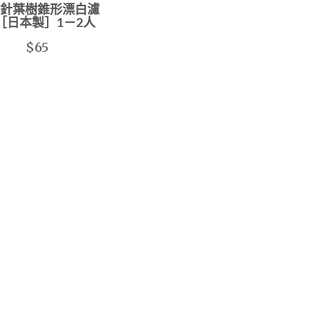
針葉樹錐形漂白濾
 ［日本製］1－2人
$65