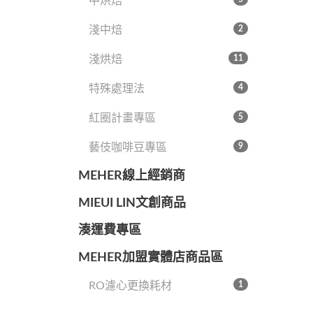
中烘焙
淺中焙
2
淺烘焙
11
特殊處理法
4
紅圈計畫專區
5
藝伎咖啡豆專區
9
MEHER線上經銷商
MIEUI LIN文創商品
湊運費專區
MEHER加盟實體店商品區
RO濾心更換耗材
1