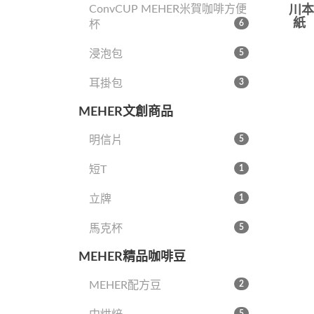
ConvCUP MEHER米賀咖啡方便
川本
紙
杯
6
浸泡包
5
耳掛包
3
MEHER文創商品
明信片
5
短T
1
立牌
1
馬克杯
5
MEHER精品咖啡豆
MEHER配方豆
2
5