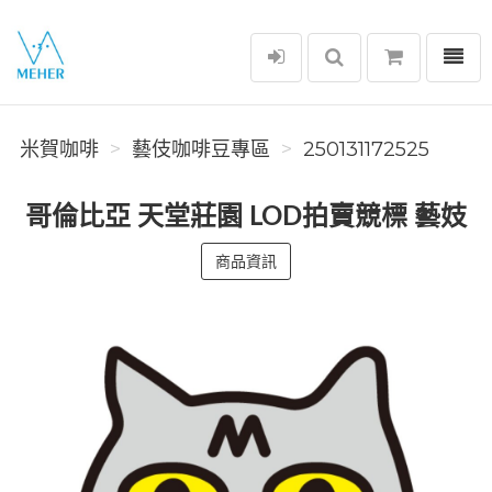
選單
米賀咖啡
米賀咖啡
藝伎咖啡豆專區
250131172525
哥倫比亞 天堂莊園 LOD拍賣競標 藝妓
商品資訊