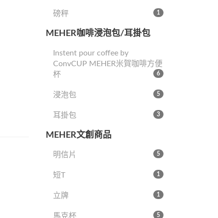
磅秤
1
MEHER咖啡浸泡包/耳掛包
Instent pour coffee by
ConvCUP MEHER米賀咖啡方便
杯
6
浸泡包
5
耳掛包
3
MEHER文創商品
明信片
5
短T
1
立牌
1
馬克杯
5