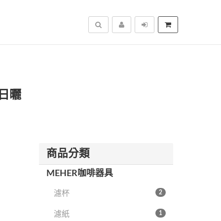
搜尋
氧日曬
商品分類
MEHER咖啡器具
濾杯
2
濾紙
1