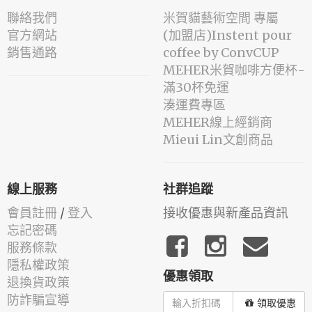
聯絡我們
米賀貓藝術空間 專屬
官方網站
(加盟店)Instent pour
銷售通路
coffee by ConvCUP
MEHER米賀咖啡方便杯-
滿30杯免運
湊運費專區
MEHER線上經銷商
Mieui Lin文創商品
線上服務
社群追蹤
會員註冊
/
登入
接收優惠與新產品資訊
忘記密碼
服務條款
隱私權政策
優惠領取
退換貨政策
防詐騙宣導
領取優惠