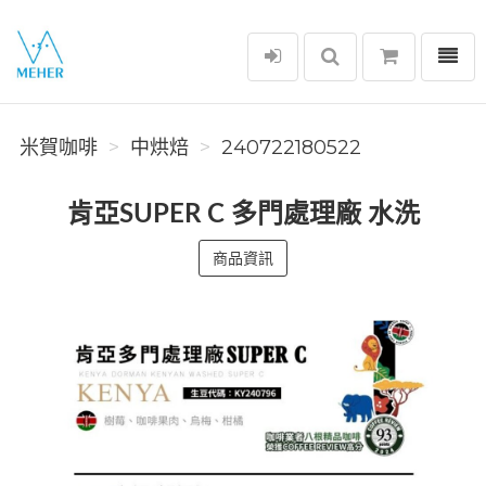
選單
米賀咖啡
米賀咖啡
中烘焙
240722180522
肯亞SUPER C 多門處理廠 水洗
商品資訊